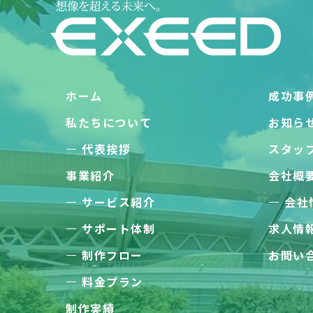
ホーム
成功事
私たちについて
お知ら
代表挨拶
スタッ
事業紹介
会社概
サービス紹介
会社
サポート体制
求人情
制作フロー
お問い
料金プラン
制作実績