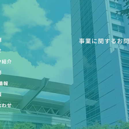
例
事業に関するお
せ
フ紹介
要
情報
報
合わせ