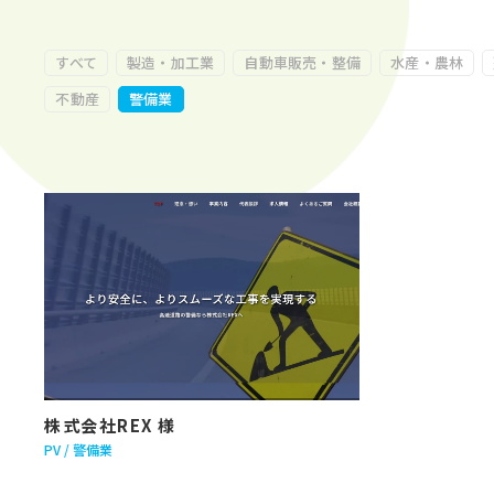
すべて
製造・加工業
自動車販売・整備
水産・農林
不動産
警備業
株式会社REX 様
PV
警備業