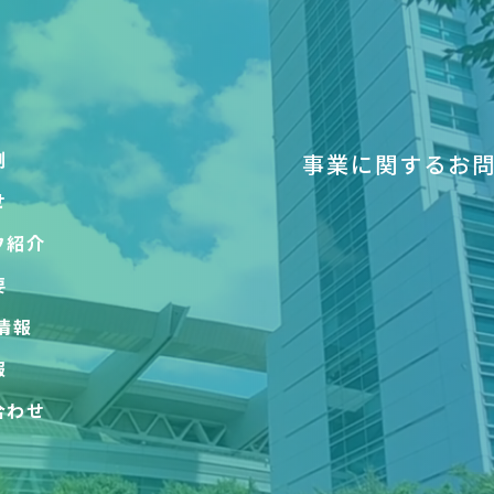
例
事業に関するお
せ
フ紹介
要
情報
報
合わせ