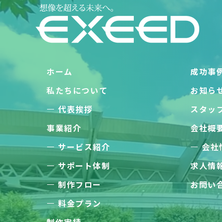
ホーム
成功事
私たちについて
お知ら
代表挨拶
スタッ
事業紹介
会社概
サービス紹介
会社
サポート体制
求人情
制作フロー
お問い
料金プラン
制作実績