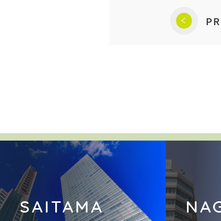
PR
SAITAMA
NA