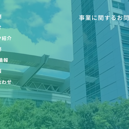
例
事業に関するお
せ
フ紹介
要
情報
報
合わせ