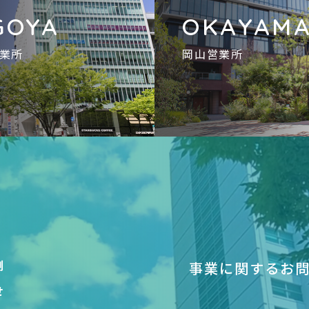
GOYA
OKAYAM
業所
岡山営業所
例
事業に関するお
せ