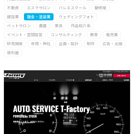
不動産
エステサロン
バレエスクール
鍵修理
建設業
鈑金・塗装業
ウェディングフォト
ペットサロン
農園
家具
作品紹介系
イベント・空間設営
コンサルティング
教育
販売業
研究開発
寺院・神社
企画・設計
制作
広告・出版
便利屋