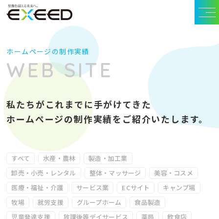
ホームページの制作実績
WEB SITE
私たちがこれまでに手がけてきた
ホームぺージの制作実績をご紹介いたします。
すべて
水産・農林
製造・加工業
卸売・小売・レンタル
整体・マッサージ
美容・コスメ
医療・福祉・介護
サービス業
ECサイト
キャンプ場
牧場
就労支援
グループホーム
食品製造
児童発達支援
放課後等デイサービス
薬局
飲食店