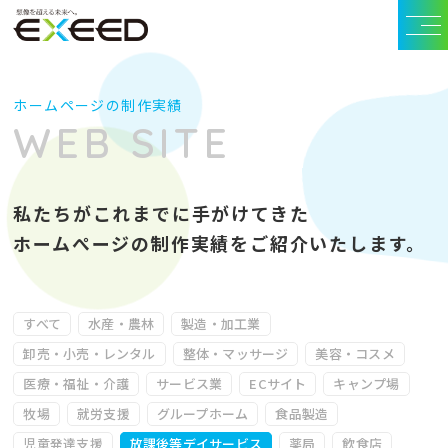
ホームページの制作実績
WEB SITE
私たちがこれまでに手がけてきた
ホームぺージの制作実績をご紹介いたします。
すべて
水産・農林
製造・加工業
卸売・小売・レンタル
整体・マッサージ
美容・コスメ
医療・福祉・介護
サービス業
ECサイト
キャンプ場
牧場
就労支援
グループホーム
食品製造
児童発達支援
放課後等デイサービス
薬局
飲食店