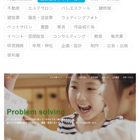
不動産
エステサロン
バレエスクール
鍵修理
建設業
鈑金・塗装業
ウェディングフォト
ペットサロン
農園
家具
作品紹介系
イベント・空間設営
コンサルティング
教育
販売業
研究開発
寺院・神社
企画・設計
制作
広告・出版
便利屋