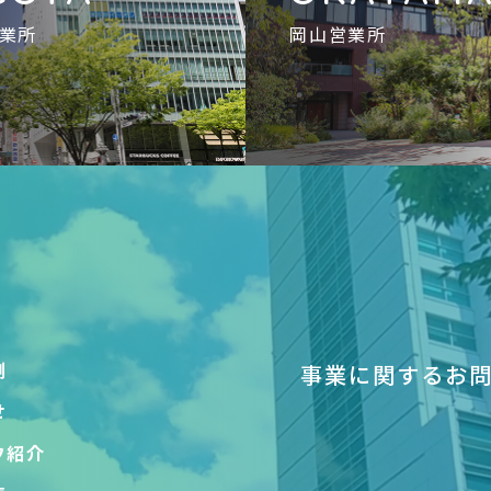
業所
岡山営業所
例
事業に関するお
せ
フ紹介