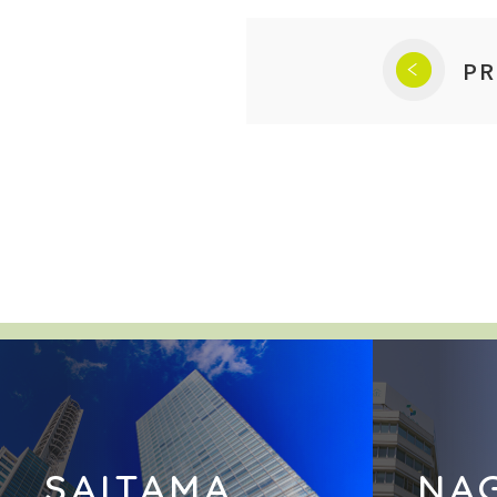
PR
SAITAMA
NA