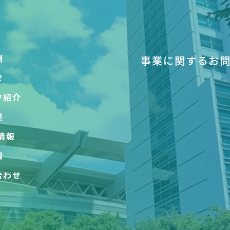
例
事業に関するお
せ
フ紹介
要
情報
報
合わせ