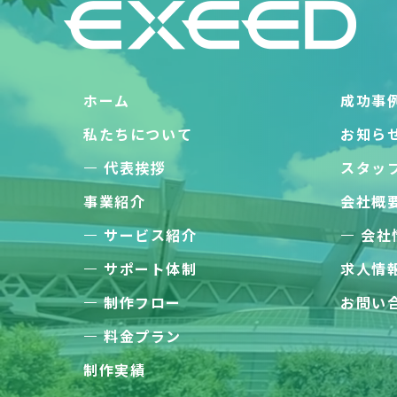
ホーム
成功事
私たちについて
お知ら
代表挨拶
スタッ
事業紹介
会社概
サービス紹介
会社
サポート体制
求人情
制作フロー
お問い
料金プラン
制作実績